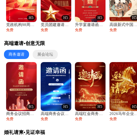
H5
H5
H5
H5
党政机构98周年八一建军节庆祝晚会活动邀
党员团建邀请函党建活动风采党会工作汇报总
升学宴邀请函喜报金榜题名高端谢师宴邀请函
高级新式中国风升学宴谢师宴入学答谢宴邀
免费
免费
免费
免费
高端邀请•创意无限
商务邀请
展会论坛
H5
H5
H5
H5
商务会议招商展会科技峰会邀请函年会邀请
高端商务会议招商加盟展会峰会论坛邀请函
高端红金商务会议年会年终盛典答谢邀请函
2026马年企业年会盛典颁奖典礼
免费
免费
免费
免费
婚礼请柬•见证幸福