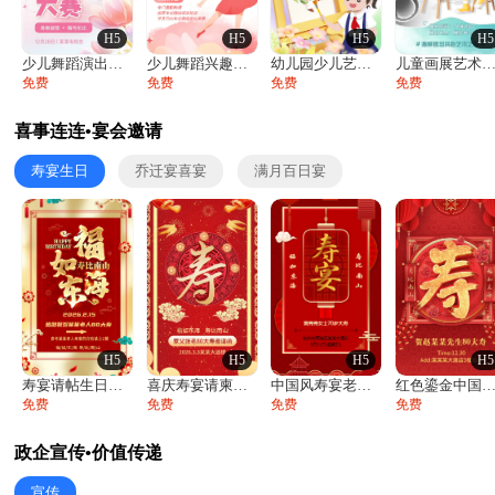
H5
H5
H5
H5
少儿舞蹈演出舞蹈比赛跳舞大赛文艺汇演活动
少儿舞蹈兴趣班艺术培训学校招生宣传
幼儿园少儿艺术展览绘画展摄影作品展美术展
儿童画展艺术展览绘画展摄影作品展美术
免费
免费
免费
免费
喜事连连•宴会邀请
寿宴生日
乔迁宴喜宴
满月百日宴
H5
H5
H5
H5
寿宴请帖生日宴邀请函老人寿星生日快乐祝寿
喜庆寿宴请柬老人生日宴会邀请函请柬过大寿
中国风寿宴老人生日宴会邀请函寿宴请帖请柬
红色鎏金中国风寿宴请柬生日宴大寿寿宴邀
免费
免费
免费
免费
政企宣传•价值传递
宣传