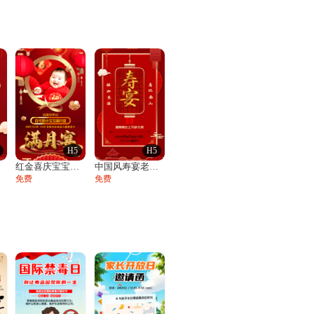
H5
H5
函
红金喜庆宝宝满月宴邀请函百日宴满月酒周岁
中国风寿宴老人生日宴会邀请函寿宴请帖请柬
免费
免费