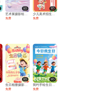
H5
H5
展
艺术展摄影绘画美术展邀请函
少儿美术招生培训班绘画素描艺术培训开学季
免费
免费
H5
H5
请
生日相册摄影风十岁宴生日宴活动邀请函
简约手绘生日贺卡祝福生日相册邀请函
免费
免费