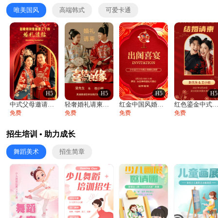
唯美国风
高端韩式
可爱卡通
H5
H5
H5
H5
中式父母邀请函婚礼结婚请柬请贴父母邀请方
轻奢婚礼请柬婚礼邀请函结婚照请帖
红金中国风婚礼请柬出阁喜宴嫁女请帖出阁宴
红色鎏金中式喜庆唯美中国风结婚请柬邀请
免费
免费
免费
免费
招生培训 • 助力成长
舞蹈美术
招生简章