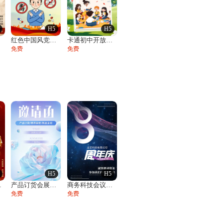
H5
H5
请
红色中国风党政邀请函政府公益党建活动宣传
卡通初中开放日活动邀请函家长会活动邀请函
免费
免费
H5
H5
答邀请函
产品订货会展会发布会邀请函
商务科技会议邀请函论坛峰会招商展会
免费
免费