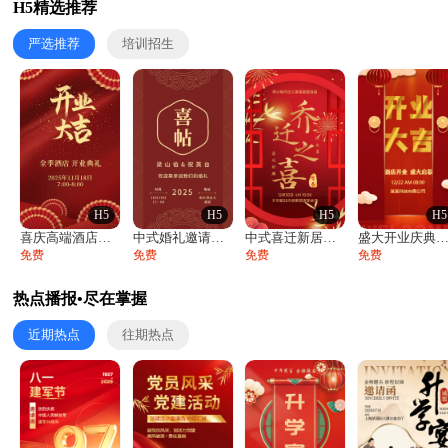
H5精选推荐
严选推荐
培训招生
H5
H5
H5
H5
喜庆高端酒店开业大吉邀请函
中式婚礼邀请函中国风传统复古婚礼请柬请帖
中式喜迁新居乔迁之喜邀请函宴会请帖
盛大开业庆典活动开业活动邀请
免费
免费
免费
免费
热点播报•尽在掌握
近期热点
往期热点