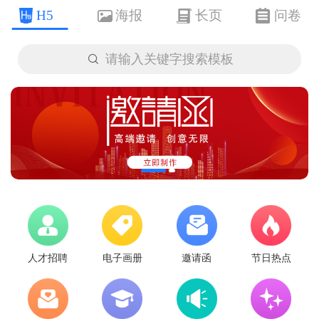
H5
海报
长页
问卷

请输入关键字搜索模板
人才招聘
电子画册
邀请函
节日热点