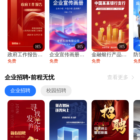
H5
H5
H5
政府工作报告政府年终工作总结
企业宣传画册公司简介产品介绍业务宣传手册
金融银行产品宣传手册企业宣传产品介绍
防
免费
免费
免费
免
企业招聘•前程无忧
查看更多

企业招聘
校园招聘