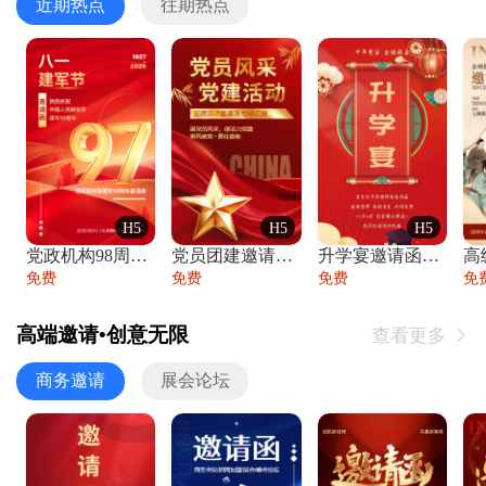
近期热点
往期热点
H5
H5
H5
党政机构98周年八一建军节庆祝晚会活动邀
党员团建邀请函党建活动风采党会工作汇报总
升学宴邀请函喜报金榜题名高端谢师宴邀请函
免费
免费
免费
免
高端邀请•创意无限
查看更多

商务邀请
展会论坛