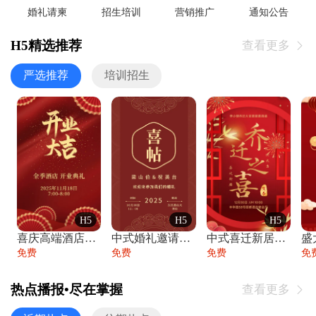
婚礼请柬
招生培训
营销推广
通知公告
H5精选推荐
查看更多

严选推荐
培训招生
H5
H5
H5
喜庆高端酒店开业大吉邀请函
中式婚礼邀请函中国风传统复古婚礼请柬请帖
中式喜迁新居乔迁之喜邀请函宴会请帖
免费
免费
免费
免
热点播报•尽在掌握
查看更多
