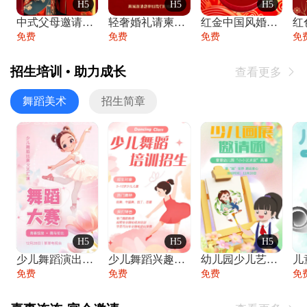
H5
H5
H5
中式父母邀请函婚礼结婚请柬请贴父母邀请方
轻奢婚礼请柬婚礼邀请函结婚照请帖
红金中国风婚礼请柬出阁喜宴嫁女请帖出阁宴
免费
免费
免费
免
招生培训 • 助力成长
查看更多

舞蹈美术
招生简章
H5
H5
H5
少儿舞蹈演出舞蹈比赛跳舞大赛文艺汇演活动
少儿舞蹈兴趣班艺术培训学校招生宣传
幼儿园少儿艺术展览绘画展摄影作品展美术展
免费
免费
免费
免