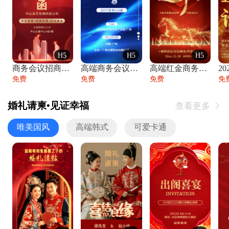
H5
H5
H5
商务会议招商展会科技峰会邀请函年会邀请
高端商务会议招商加盟展会峰会论坛邀请函
高端红金商务会议年会年终盛典答谢邀请函
免费
免费
免费
免
婚礼请柬•见证幸福
查看更多

唯美国风
高端韩式
可爱卡通