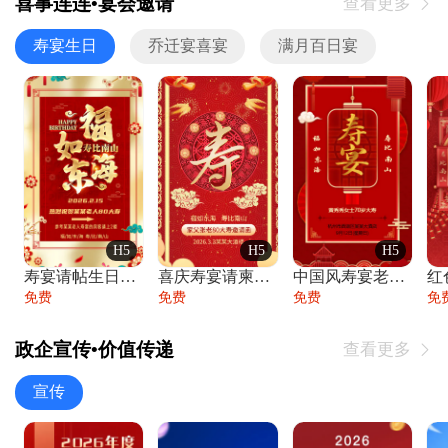
喜事连连•宴会邀请
查看更多

寿宴生日
乔迁宴喜宴
满月百日宴
H5
H5
H5
寿宴请帖生日宴邀请函老人寿星生日快乐祝寿
喜庆寿宴请柬老人生日宴会邀请函请柬过大寿
中国风寿宴老人生日宴会邀请函寿宴请帖请柬
免费
免费
免费
免
政企宣传•价值传递
查看更多

宣传