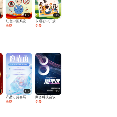
H5
H5
请
红色中国风党政邀请函政府公益党建活动宣传
卡通初中开放日活动邀请函家长会活动邀请函
免费
免费
H5
H5
答邀请函
产品订货会展会发布会邀请函
商务科技会议邀请函论坛峰会招商展会
免费
免费