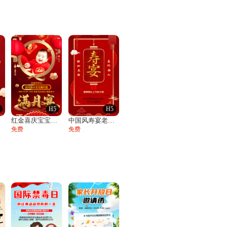
H5
H5
函
红金喜庆宝宝满月宴邀请函百日宴满月酒周岁
中国风寿宴老人生日宴会邀请函寿宴请帖请柬
免费
免费