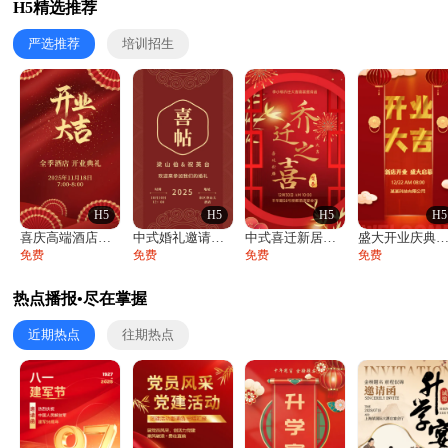
H5精选推荐
严选推荐
培训招生
H5
H5
H5
H5
喜庆高端酒店开业大吉邀请函
中式婚礼邀请函中国风传统复古婚礼请柬请帖
中式喜迁新居乔迁之喜邀请函宴会请帖
盛大开业庆典活动开业活动邀请
免费
免费
免费
免费
热点播报•尽在掌握
近期热点
往期热点