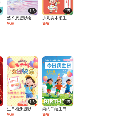
H5
H5
展
艺术展摄影绘画美术展邀请函
少儿美术招生培训班绘画素描艺术培训开学季
免费
免费
H5
H5
请
生日相册摄影风十岁宴生日宴活动邀请函
简约手绘生日贺卡祝福生日相册邀请函
免费
免费