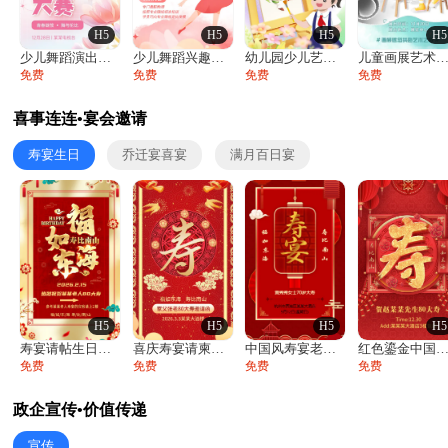
H5
H5
H5
H5
少儿舞蹈演出舞蹈比赛跳舞大赛文艺汇演活动
少儿舞蹈兴趣班艺术培训学校招生宣传
幼儿园少儿艺术展览绘画展摄影作品展美术展
儿童画展艺术展览绘画展摄影作品展美术
免费
免费
免费
免费
喜事连连•宴会邀请
寿宴生日
乔迁宴喜宴
满月百日宴
H5
H5
H5
H5
寿宴请帖生日宴邀请函老人寿星生日快乐祝寿
喜庆寿宴请柬老人生日宴会邀请函请柬过大寿
中国风寿宴老人生日宴会邀请函寿宴请帖请柬
红色鎏金中国风寿宴请柬生日宴大寿寿宴邀
免费
免费
免费
免费
政企宣传•价值传递
宣传