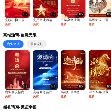
H5
H5
H5
H5
党政机构98周年八一建军节庆祝晚会活动邀
党员团建邀请函党建活动风采党会工作汇报总
升学宴邀请函喜报金榜题名高端谢师宴邀请函
高级新式中国风升学宴谢师宴入学答谢宴邀
免费
免费
免费
免费
高端邀请•创意无限
商务邀请
展会论坛
H5
H5
H5
H5
商务会议招商展会科技峰会邀请函年会邀请
高端商务会议招商加盟展会峰会论坛邀请函
高端红金商务会议年会年终盛典答谢邀请函
2026马年企业年会盛典颁奖典礼
免费
免费
免费
免费
婚礼请柬•见证幸福