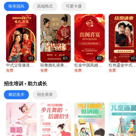
唯美国风
高端韩式
可爱卡通
H5
H5
H5
H5
中式父母邀请函婚礼结婚请柬请贴父母邀请方
轻奢婚礼请柬婚礼邀请函结婚照请帖
红金中国风婚礼请柬出阁喜宴嫁女请帖出阁宴
红色鎏金中式喜庆唯美中国风结婚请柬邀请
免费
免费
免费
免费
招生培训 • 助力成长
舞蹈美术
招生简章