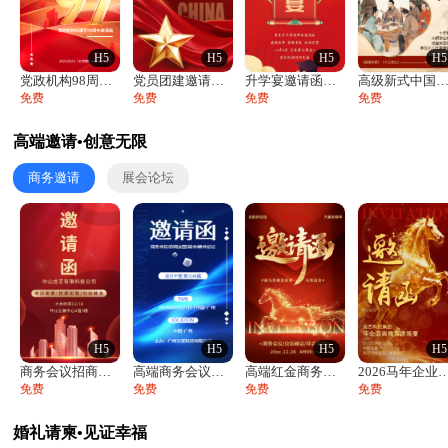
H5
H5
H5
H5
党政机构98周年八一建军节庆祝晚会活动邀
党员团建邀请函党建活动风采党会工作汇报总
升学宴邀请函喜报金榜题名高端谢师宴邀请函
高级新式中国风升学宴谢师宴入学答谢宴邀
免费
免费
免费
免费
高端邀请•创意无限
商务邀请
展会论坛
H5
H5
H5
H5
商务会议招商展会科技峰会邀请函年会邀请
高端商务会议招商加盟展会峰会论坛邀请函
高端红金商务会议年会年终盛典答谢邀请函
2026马年企业年会盛典颁奖典礼
免费
免费
免费
免费
婚礼请柬•见证幸福