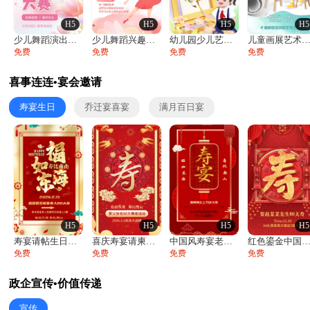
H5
H5
H5
H5
少儿舞蹈演出舞蹈比赛跳舞大赛文艺汇演活动
少儿舞蹈兴趣班艺术培训学校招生宣传
幼儿园少儿艺术展览绘画展摄影作品展美术展
儿童画展艺术展览绘画展摄影作品展美术
免费
免费
免费
免费
喜事连连•宴会邀请
寿宴生日
乔迁宴喜宴
满月百日宴
H5
H5
H5
H5
寿宴请帖生日宴邀请函老人寿星生日快乐祝寿
喜庆寿宴请柬老人生日宴会邀请函请柬过大寿
中国风寿宴老人生日宴会邀请函寿宴请帖请柬
红色鎏金中国风寿宴请柬生日宴大寿寿宴邀
免费
免费
免费
免费
政企宣传•价值传递
宣传