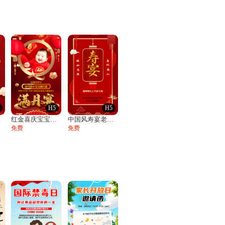
H5
H5
函
红金喜庆宝宝满月宴邀请函百日宴满月酒周岁
中国风寿宴老人生日宴会邀请函寿宴请帖请柬
免费
免费