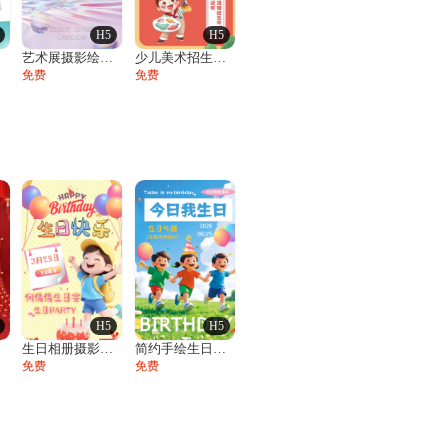
H5
H5
展
艺术展摄影绘画美术展邀请函
少儿美术招生培训班绘画素描艺术培训开学季
免费
免费
H5
H5
请
生日相册摄影风十岁宴生日宴活动邀请函
简约手绘生日贺卡祝福生日相册邀请函
免费
免费