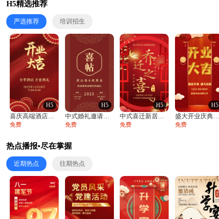
H5精选推荐
严选推荐
培训招生
H5
H5
H5
H5
喜庆高端酒店开业大吉邀请函
中式婚礼邀请函中国风传统复古婚礼请柬请帖
中式喜迁新居乔迁之喜邀请函宴会请帖
盛大开业庆典活动开业活动邀请
免费
免费
免费
免费
热点播报•尽在掌握
近期热点
往期热点