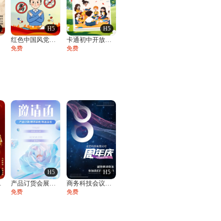
H5
H5
请
红色中国风党政邀请函政府公益党建活动宣传
卡通初中开放日活动邀请函家长会活动邀请函
免费
免费
H5
H5
答邀请函
产品订货会展会发布会邀请函
商务科技会议邀请函论坛峰会招商展会
免费
免费