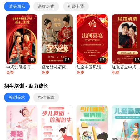
唯美国风
高端韩式
可爱卡通
H5
H5
H5
H5
中式父母邀请函婚礼结婚请柬请贴父母邀请方
轻奢婚礼请柬婚礼邀请函结婚照请帖
红金中国风婚礼请柬出阁喜宴嫁女请帖出阁宴
红色鎏金中式喜庆唯美中国风结婚请柬邀请
免费
免费
免费
免费
招生培训 • 助力成长
舞蹈美术
招生简章