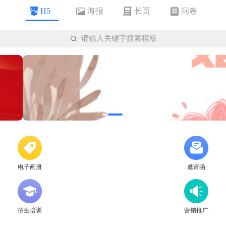
海报
长页
问卷
H5

请输入关键字搜索模板
电子画册
邀请函
招生培训
营销推广