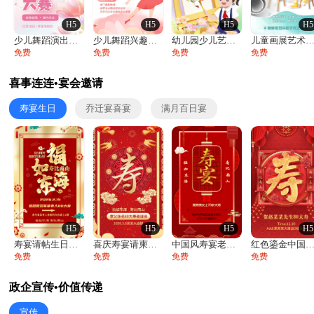
H5
H5
H5
H5
少儿舞蹈演出舞蹈比赛跳舞大赛文艺汇演活动
少儿舞蹈兴趣班艺术培训学校招生宣传
幼儿园少儿艺术展览绘画展摄影作品展美术展
儿童画展艺术展览绘画展摄影作品展美术
免费
免费
免费
免费
喜事连连•宴会邀请
寿宴生日
乔迁宴喜宴
满月百日宴
H5
H5
H5
H5
寿宴请帖生日宴邀请函老人寿星生日快乐祝寿
喜庆寿宴请柬老人生日宴会邀请函请柬过大寿
中国风寿宴老人生日宴会邀请函寿宴请帖请柬
红色鎏金中国风寿宴请柬生日宴大寿寿宴邀
免费
免费
免费
免费
政企宣传•价值传递
宣传