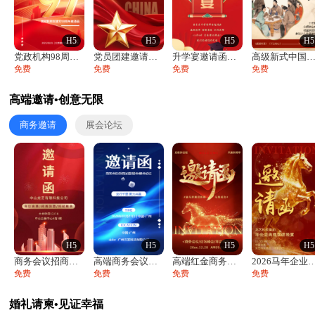
H5
H5
H5
H5
党政机构98周年八一建军节庆祝晚会活动邀
党员团建邀请函党建活动风采党会工作汇报总
升学宴邀请函喜报金榜题名高端谢师宴邀请函
高级新式中国风升学宴谢师宴入学答谢宴邀
免费
免费
免费
免费
高端邀请•创意无限
商务邀请
展会论坛
H5
H5
H5
H5
商务会议招商展会科技峰会邀请函年会邀请
高端商务会议招商加盟展会峰会论坛邀请函
高端红金商务会议年会年终盛典答谢邀请函
2026马年企业年会盛典颁奖典礼
免费
免费
免费
免费
婚礼请柬•见证幸福