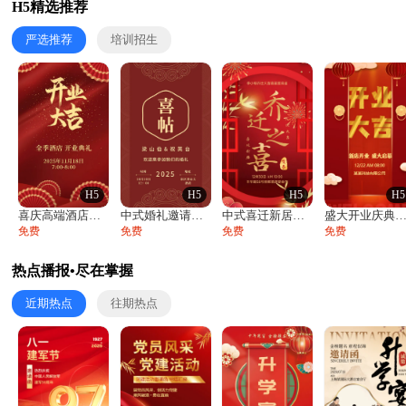
H5精选推荐
严选推荐
培训招生
H5
H5
H5
H5
喜庆高端酒店开业大吉邀请函
中式婚礼邀请函中国风传统复古婚礼请柬请帖
中式喜迁新居乔迁之喜邀请函宴会请帖
盛大开业庆典活动开业活动邀请
免费
免费
免费
免费
热点播报•尽在掌握
近期热点
往期热点