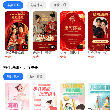
唯美国风
高端韩式
可爱卡通
H5
H5
H5
H5
中式父母邀请函婚礼结婚请柬请贴父母邀请方
轻奢婚礼请柬婚礼邀请函结婚照请帖
红金中国风婚礼请柬出阁喜宴嫁女请帖出阁宴
红色鎏金中式喜庆唯美中国风结婚请柬邀请
免费
免费
免费
免费
招生培训 • 助力成长
舞蹈美术
招生简章