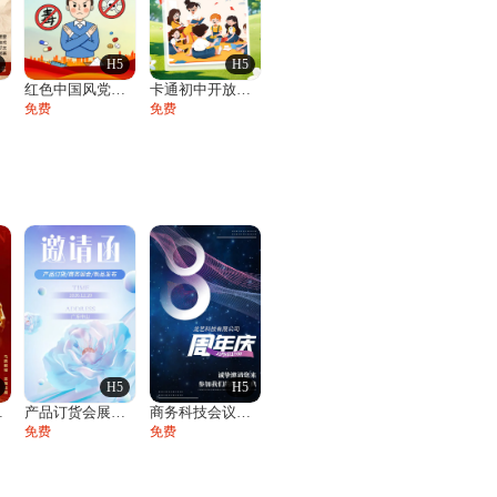
H5
H5
请
红色中国风党政邀请函政府公益党建活动宣传
卡通初中开放日活动邀请函家长会活动邀请函
免费
免费
H5
H5
答邀请函
产品订货会展会发布会邀请函
商务科技会议邀请函论坛峰会招商展会
免费
免费