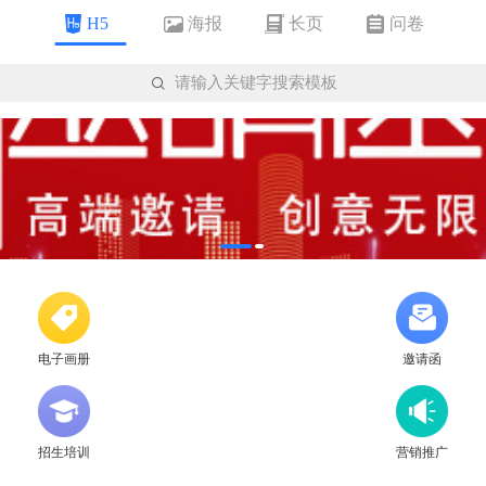
海报
长页
问卷
H5

请输入关键字搜索模板
电子画册
邀请函
招生培训
营销推广