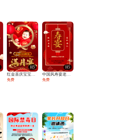
H5
H5
函
红金喜庆宝宝满月宴邀请函百日宴满月酒周岁
中国风寿宴老人生日宴会邀请函寿宴请帖请柬
免费
免费