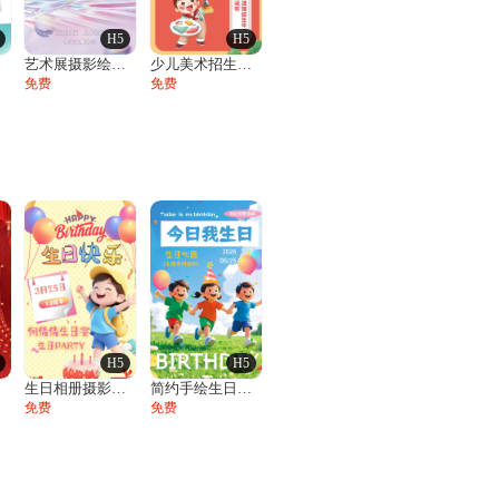
H5
H5
展
艺术展摄影绘画美术展邀请函
少儿美术招生培训班绘画素描艺术培训开学季
免费
免费
H5
H5
请
生日相册摄影风十岁宴生日宴活动邀请函
简约手绘生日贺卡祝福生日相册邀请函
免费
免费