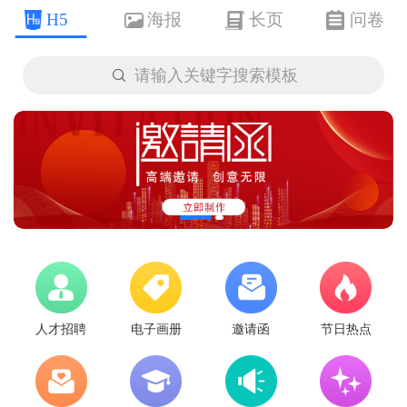
H5
海报
长页
问卷

请输入关键字搜索模板
人才招聘
电子画册
邀请函
节日热点