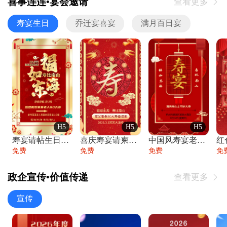
喜事连连•宴会邀请
查看更多

寿宴生日
乔迁宴喜宴
满月百日宴
H5
H5
H5
寿宴请帖生日宴邀请函老人寿星生日快乐祝寿
喜庆寿宴请柬老人生日宴会邀请函请柬过大寿
中国风寿宴老人生日宴会邀请函寿宴请帖请柬
免费
免费
免费
免
政企宣传•价值传递
查看更多

宣传