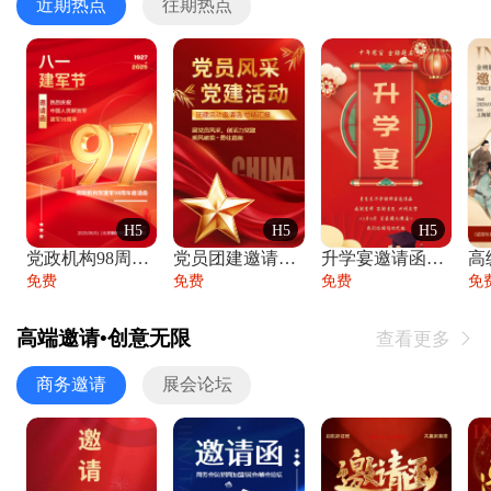
近期热点
往期热点
H5
H5
H5
党政机构98周年八一建军节庆祝晚会活动邀
党员团建邀请函党建活动风采党会工作汇报总
升学宴邀请函喜报金榜题名高端谢师宴邀请函
免费
免费
免费
免
高端邀请•创意无限
查看更多

商务邀请
展会论坛