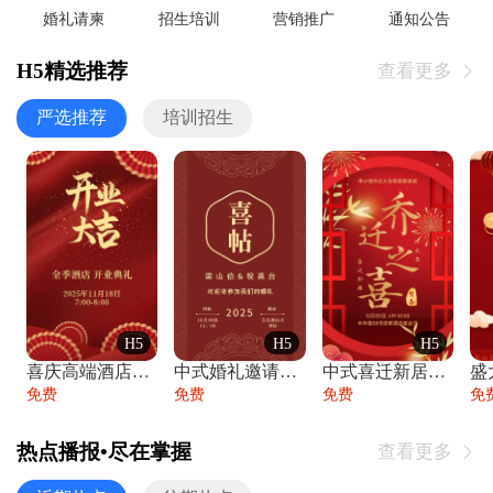
婚礼请柬
招生培训
营销推广
通知公告
H5精选推荐
查看更多

严选推荐
培训招生
H5
H5
H5
喜庆高端酒店开业大吉邀请函
中式婚礼邀请函中国风传统复古婚礼请柬请帖
中式喜迁新居乔迁之喜邀请函宴会请帖
免费
免费
免费
免
热点播报•尽在掌握
查看更多
