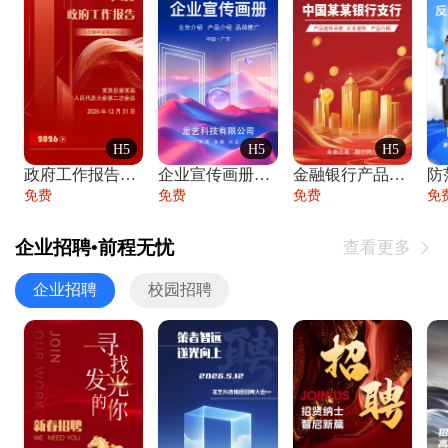
H5
H5
H5
政府工作报告政府年终工作总结
企业宣传画册公司简介产品介绍业务宣传手册
金融银行产品宣传手册企业宣传产品介绍
防
免费
免费
免费
免
企业招聘•前程无忧
查看更多

企业招聘
校园招聘