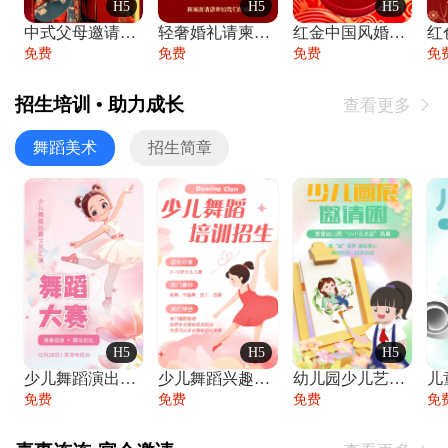
H5
H5
H5
中式父母邀请函婚礼结婚请柬请贴父母邀请方
轻奢婚礼请柬婚礼邀请函结婚照请帖
红金中国风婚礼请柬出阁喜宴嫁女请帖出阁宴
免费
免费
免费
免
招生培训 • 助力成长
查看更多

舞蹈美术
招生简章
H5
H5
H5
少儿舞蹈演出舞蹈比赛跳舞大赛文艺汇演活动
少儿舞蹈兴趣班艺术培训学校招生宣传
幼儿园少儿艺术展览绘画展摄影作品展美术展
免费
免费
免费
免