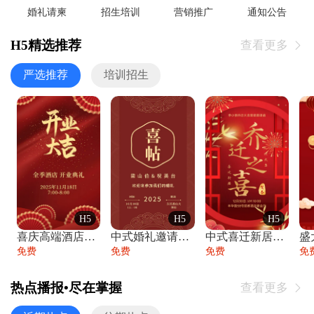
婚礼请柬
招生培训
营销推广
通知公告
H5精选推荐
查看更多

严选推荐
培训招生
H5
H5
H5
喜庆高端酒店开业大吉邀请函
中式婚礼邀请函中国风传统复古婚礼请柬请帖
中式喜迁新居乔迁之喜邀请函宴会请帖
免费
免费
免费
免
热点播报•尽在掌握
查看更多
