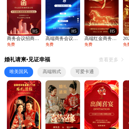
H5
H5
H5
商务会议招商展会科技峰会邀请函年会邀请
高端商务会议招商加盟展会峰会论坛邀请函
高端红金商务会议年会年终盛典答谢邀请函
免费
免费
免费
免
婚礼请柬•见证幸福
查看更多

唯美国风
高端韩式
可爱卡通