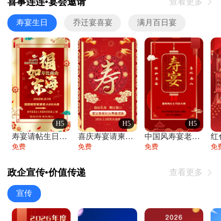
喜事连连•宴会邀请
查看更多

寿宴生日
乔迁宴喜宴
满月百日宴
H5
H5
H5
寿宴请帖生日宴邀请函老人寿星生日快乐祝寿
喜庆寿宴请柬老人生日宴会邀请函请柬过大寿
中国风寿宴老人生日宴会邀请函寿宴请帖请柬
免费
免费
免费
免
政企宣传•价值传递
查看更多

宣传