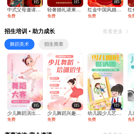
H5
H5
H5
中式父母邀请函婚礼结婚请柬请贴父母邀请方
轻奢婚礼请柬婚礼邀请函结婚照请帖
红金中国风婚礼请柬出阁喜宴嫁女请帖出阁宴
免费
免费
免费
免
招生培训 • 助力成长
查看更多

舞蹈美术
招生简章
H5
H5
H5
少儿舞蹈演出舞蹈比赛跳舞大赛文艺汇演活动
少儿舞蹈兴趣班艺术培训学校招生宣传
幼儿园少儿艺术展览绘画展摄影作品展美术展
免费
免费
免费
免