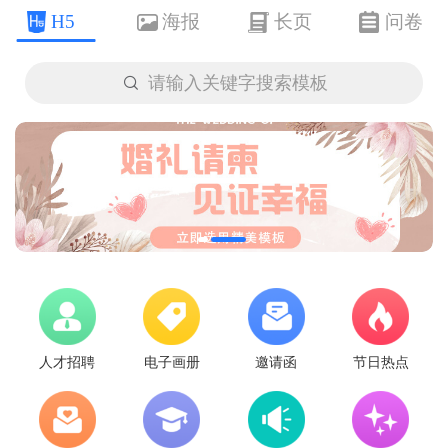
H5
海报
长页
问卷

请输入关键字搜索模板
人才招聘
电子画册
邀请函
节日热点