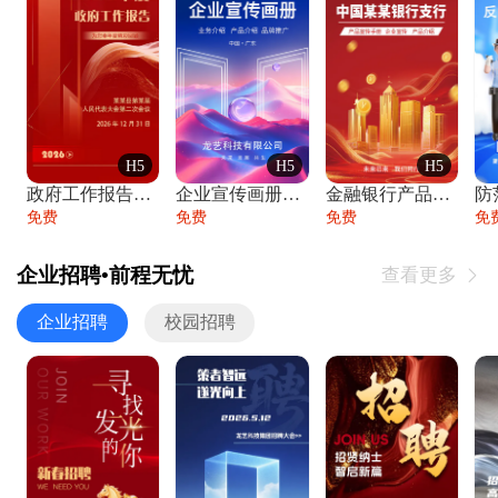
H5
H5
H5
政府工作报告政府年终工作总结
企业宣传画册公司简介产品介绍业务宣传手册
金融银行产品宣传手册企业宣传产品介绍
防
免费
免费
免费
免
企业招聘•前程无忧
查看更多

企业招聘
校园招聘