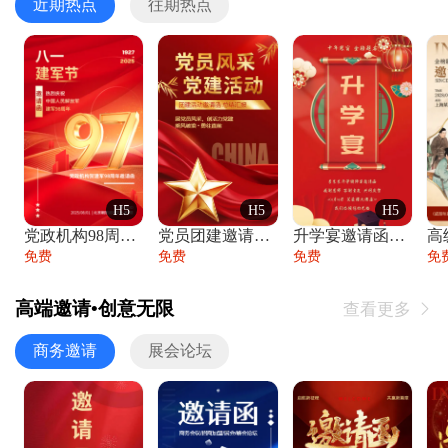
近期热点
往期热点
H5
H5
H5
党政机构98周年八一建军节庆祝晚会活动邀
党员团建邀请函党建活动风采党会工作汇报总
升学宴邀请函喜报金榜题名高端谢师宴邀请函
免费
免费
免费
免
高端邀请•创意无限
查看更多

商务邀请
展会论坛