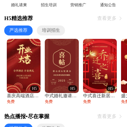
婚礼请柬
招生培训
营销推广
通知公告
H5精选推荐
查看更多

严选推荐
培训招生
H5
H5
H5
喜庆高端酒店开业大吉邀请函
中式婚礼邀请函中国风传统复古婚礼请柬请帖
中式喜迁新居乔迁之喜邀请函宴会请帖
免费
免费
免费
免
热点播报•尽在掌握
查看更多
