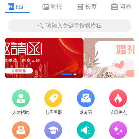
H5
海报
长页
问卷

请输入关键字搜索模板
人才招聘
电子画册
邀请函
节日热点