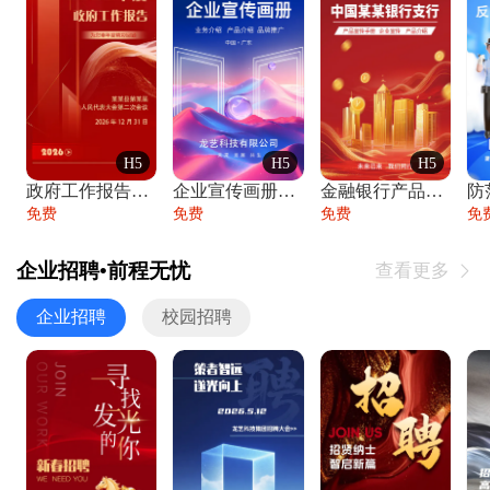
H5
H5
H5
政府工作报告政府年终工作总结
企业宣传画册公司简介产品介绍业务宣传手册
金融银行产品宣传手册企业宣传产品介绍
防
免费
免费
免费
免
企业招聘•前程无忧
查看更多

企业招聘
校园招聘