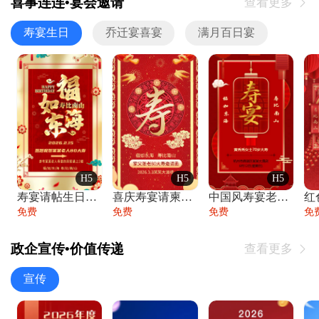
喜事连连•宴会邀请
查看更多

寿宴生日
乔迁宴喜宴
满月百日宴
H5
H5
H5
寿宴请帖生日宴邀请函老人寿星生日快乐祝寿
喜庆寿宴请柬老人生日宴会邀请函请柬过大寿
中国风寿宴老人生日宴会邀请函寿宴请帖请柬
免费
免费
免费
免
政企宣传•价值传递
查看更多

宣传