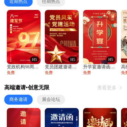
近期热点
往期热点
H5
H5
H5
党政机构98周年八一建军节庆祝晚会活动邀
党员团建邀请函党建活动风采党会工作汇报总
升学宴邀请函喜报金榜题名高端谢师宴邀请函
免费
免费
免费
免
高端邀请•创意无限
查看更多

商务邀请
展会论坛