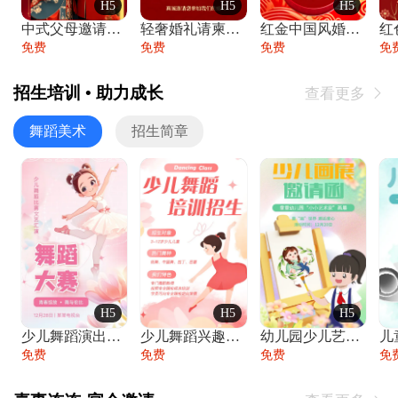
H5
H5
H5
中式父母邀请函婚礼结婚请柬请贴父母邀请方
轻奢婚礼请柬婚礼邀请函结婚照请帖
红金中国风婚礼请柬出阁喜宴嫁女请帖出阁宴
免费
免费
免费
免
招生培训 • 助力成长
查看更多

舞蹈美术
招生简章
H5
H5
H5
少儿舞蹈演出舞蹈比赛跳舞大赛文艺汇演活动
少儿舞蹈兴趣班艺术培训学校招生宣传
幼儿园少儿艺术展览绘画展摄影作品展美术展
免费
免费
免费
免