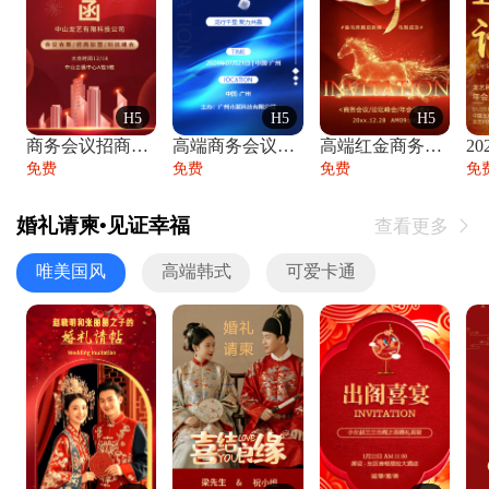
H5
H5
H5
商务会议招商展会科技峰会邀请函年会邀请
高端商务会议招商加盟展会峰会论坛邀请函
高端红金商务会议年会年终盛典答谢邀请函
免费
免费
免费
免
婚礼请柬•见证幸福
查看更多

唯美国风
高端韩式
可爱卡通