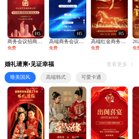
H5
H5
H5
商务会议招商展会科技峰会邀请函年会邀请
高端商务会议招商加盟展会峰会论坛邀请函
高端红金商务会议年会年终盛典答谢邀请函
免费
免费
免费
免
婚礼请柬•见证幸福
查看更多

唯美国风
高端韩式
可爱卡通