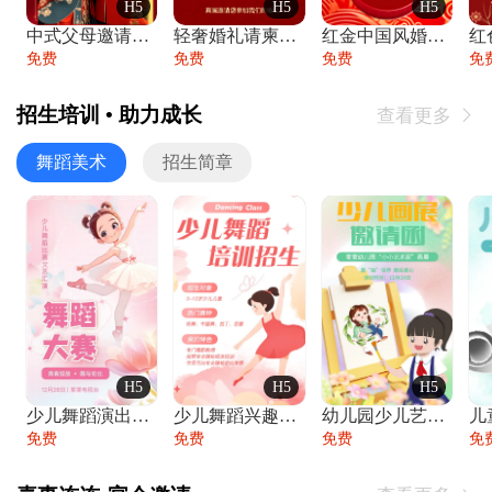
H5
H5
H5
中式父母邀请函婚礼结婚请柬请贴父母邀请方
轻奢婚礼请柬婚礼邀请函结婚照请帖
红金中国风婚礼请柬出阁喜宴嫁女请帖出阁宴
免费
免费
免费
免
招生培训 • 助力成长
查看更多

舞蹈美术
招生简章
H5
H5
H5
少儿舞蹈演出舞蹈比赛跳舞大赛文艺汇演活动
少儿舞蹈兴趣班艺术培训学校招生宣传
幼儿园少儿艺术展览绘画展摄影作品展美术展
免费
免费
免费
免