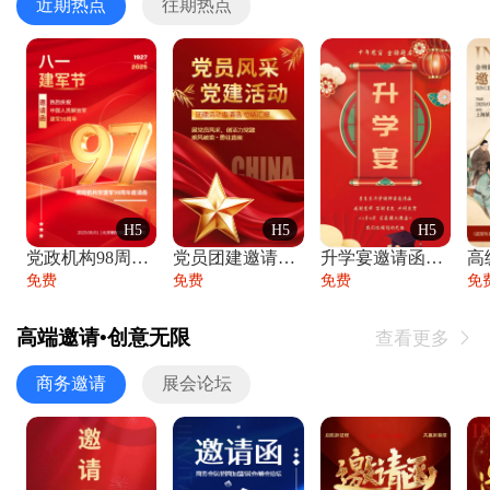
近期热点
往期热点
H5
H5
H5
党政机构98周年八一建军节庆祝晚会活动邀
党员团建邀请函党建活动风采党会工作汇报总
升学宴邀请函喜报金榜题名高端谢师宴邀请函
免费
免费
免费
免
高端邀请•创意无限
查看更多

商务邀请
展会论坛