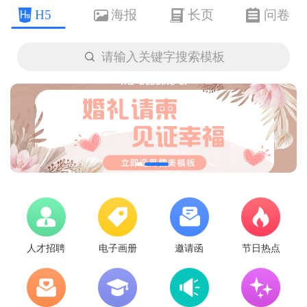
H5
海报
长页
问卷

请输入关键字搜索模板
人才招聘
电子画册
邀请函
节日热点