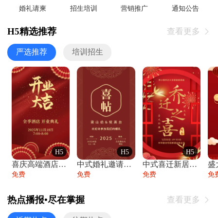
婚礼请柬
招生培训
营销推广
通知公告
H5精选推荐
查看更多

严选推荐
培训招生
H5
H5
H5
喜庆高端酒店开业大吉邀请函
中式婚礼邀请函中国风传统复古婚礼请柬请帖
中式喜迁新居乔迁之喜邀请函宴会请帖
免费
免费
免费
免
热点播报•尽在掌握
查看更多
