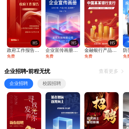
H5
H5
H5
政府工作报告政府年终工作总结
企业宣传画册公司简介产品介绍业务宣传手册
金融银行产品宣传手册企业宣传产品介绍
防
免费
免费
免费
免
企业招聘•前程无忧
查看更多

企业招聘
校园招聘