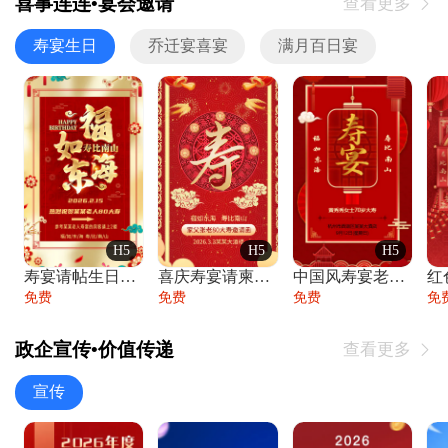
喜事连连•宴会邀请
查看更多

寿宴生日
乔迁宴喜宴
满月百日宴
H5
H5
H5
寿宴请帖生日宴邀请函老人寿星生日快乐祝寿
喜庆寿宴请柬老人生日宴会邀请函请柬过大寿
中国风寿宴老人生日宴会邀请函寿宴请帖请柬
免费
免费
免费
免
政企宣传•价值传递
查看更多

宣传