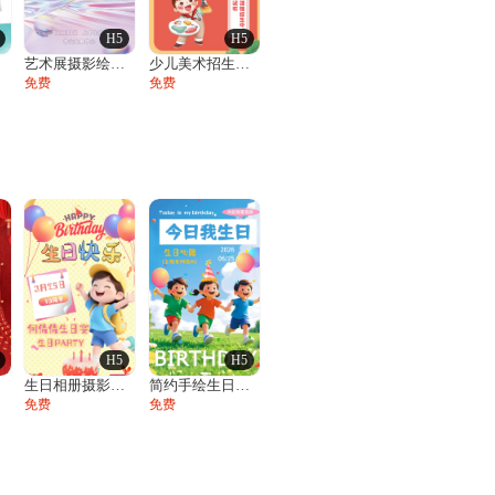
H5
H5
展
艺术展摄影绘画美术展邀请函
少儿美术招生培训班绘画素描艺术培训开学季
免费
免费
H5
H5
请
生日相册摄影风十岁宴生日宴活动邀请函
简约手绘生日贺卡祝福生日相册邀请函
免费
免费