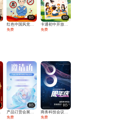
H5
H5
请
红色中国风党政邀请函政府公益党建活动宣传
卡通初中开放日活动邀请函家长会活动邀请函
免费
免费
H5
H5
答邀请函
产品订货会展会发布会邀请函
商务科技会议邀请函论坛峰会招商展会
免费
免费