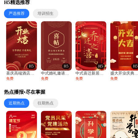
H5精选推荐
严选推荐
培训招生
H5
H5
H5
H5
喜庆高端酒店开业大吉邀请函
中式婚礼邀请函中国风传统复古婚礼请柬请帖
中式喜迁新居乔迁之喜邀请函宴会请帖
盛大开业庆典活动开业活动邀请
免费
免费
免费
免费
热点播报•尽在掌握
近期热点
往期热点