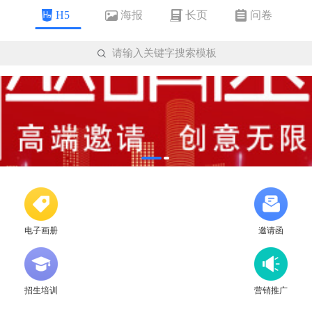
海报
长页
问卷
H5

请输入关键字搜索模板
电子画册
邀请函
招生培训
营销推广