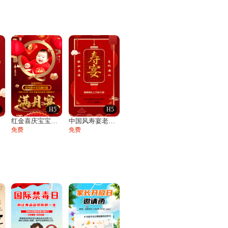
H5
H5
函
红金喜庆宝宝满月宴邀请函百日宴满月酒周岁
中国风寿宴老人生日宴会邀请函寿宴请帖请柬
免费
免费