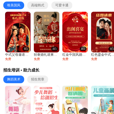
唯美国风
高端韩式
可爱卡通
H5
H5
H5
H5
中式父母邀请函婚礼结婚请柬请贴父母邀请方
轻奢婚礼请柬婚礼邀请函结婚照请帖
红金中国风婚礼请柬出阁喜宴嫁女请帖出阁宴
红色鎏金中式喜庆唯美中国风结婚请柬邀请
免费
免费
免费
免费
招生培训 • 助力成长
舞蹈美术
招生简章