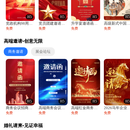
H5
H5
H5
H5
党政机构98周年八一建军节庆祝晚会活动邀
党员团建邀请函党建活动风采党会工作汇报总
升学宴邀请函喜报金榜题名高端谢师宴邀请函
高级新式中国风升学宴谢师宴入学答谢宴邀
免费
免费
免费
免费
高端邀请•创意无限
商务邀请
展会论坛
H5
H5
H5
H5
商务会议招商展会科技峰会邀请函年会邀请
高端商务会议招商加盟展会峰会论坛邀请函
高端红金商务会议年会年终盛典答谢邀请函
2026马年企业年会盛典颁奖典礼
免费
免费
免费
免费
婚礼请柬•见证幸福