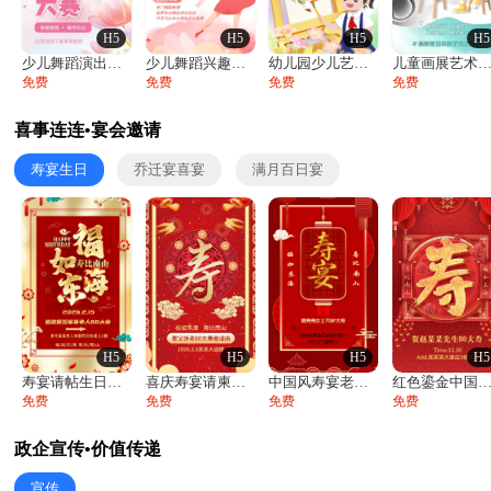
H5
H5
H5
H5
少儿舞蹈演出舞蹈比赛跳舞大赛文艺汇演活动
少儿舞蹈兴趣班艺术培训学校招生宣传
幼儿园少儿艺术展览绘画展摄影作品展美术展
儿童画展艺术展览绘画展摄影作品展美术
免费
免费
免费
免费
喜事连连•宴会邀请
寿宴生日
乔迁宴喜宴
满月百日宴
H5
H5
H5
H5
寿宴请帖生日宴邀请函老人寿星生日快乐祝寿
喜庆寿宴请柬老人生日宴会邀请函请柬过大寿
中国风寿宴老人生日宴会邀请函寿宴请帖请柬
红色鎏金中国风寿宴请柬生日宴大寿寿宴邀
免费
免费
免费
免费
政企宣传•价值传递
宣传