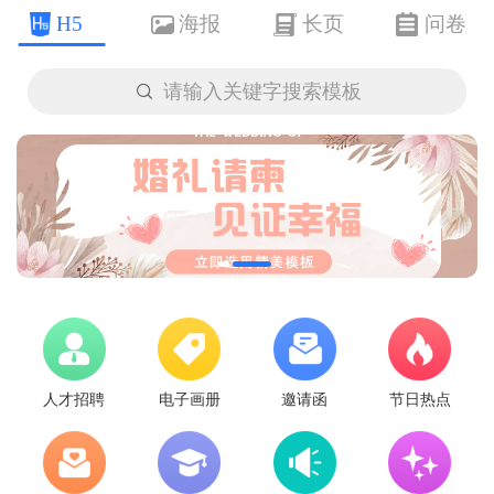
H5
海报
长页
问卷

请输入关键字搜索模板
人才招聘
电子画册
邀请函
节日热点