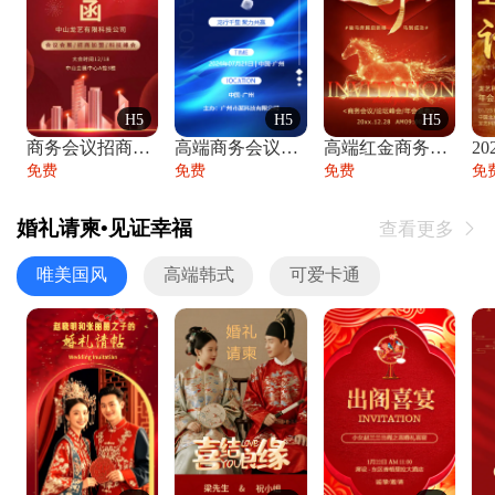
H5
H5
H5
商务会议招商展会科技峰会邀请函年会邀请
高端商务会议招商加盟展会峰会论坛邀请函
高端红金商务会议年会年终盛典答谢邀请函
免费
免费
免费
免
婚礼请柬•见证幸福
查看更多

唯美国风
高端韩式
可爱卡通