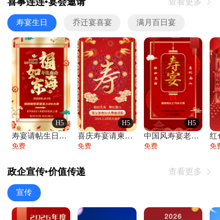
喜事连连•宴会邀请
查看更多

寿宴生日
乔迁宴喜宴
满月百日宴
H5
H5
H5
寿宴请帖生日宴邀请函老人寿星生日快乐祝寿
喜庆寿宴请柬老人生日宴会邀请函请柬过大寿
中国风寿宴老人生日宴会邀请函寿宴请帖请柬
免费
免费
免费
免
政企宣传•价值传递
查看更多

宣传