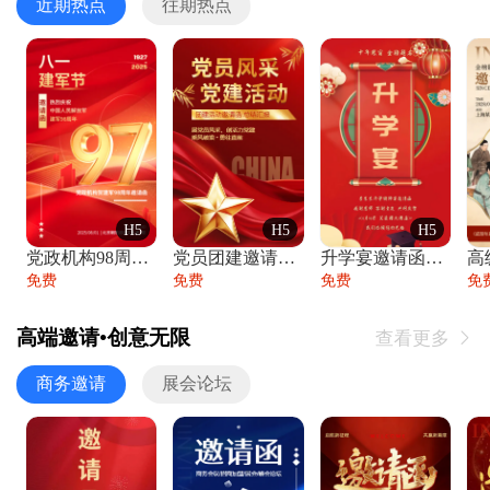
近期热点
往期热点
H5
H5
H5
党政机构98周年八一建军节庆祝晚会活动邀
党员团建邀请函党建活动风采党会工作汇报总
升学宴邀请函喜报金榜题名高端谢师宴邀请函
免费
免费
免费
免
高端邀请•创意无限
查看更多

商务邀请
展会论坛