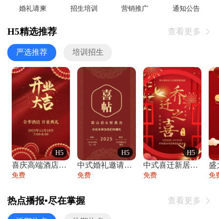
婚礼请柬
招生培训
营销推广
通知公告
H5精选推荐
查看更多

严选推荐
培训招生
H5
H5
H5
喜庆高端酒店开业大吉邀请函
中式婚礼邀请函中国风传统复古婚礼请柬请帖
中式喜迁新居乔迁之喜邀请函宴会请帖
免费
免费
免费
免
热点播报•尽在掌握
查看更多
