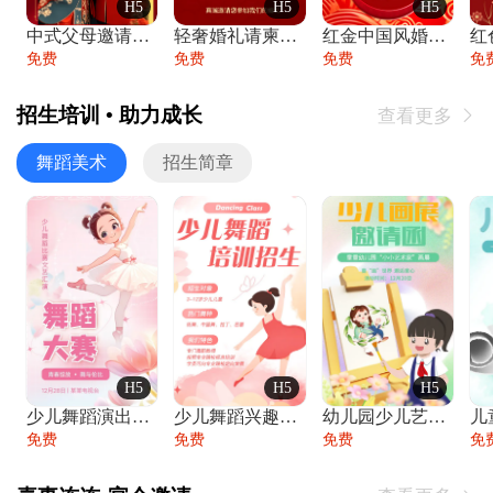
H5
H5
H5
中式父母邀请函婚礼结婚请柬请贴父母邀请方
轻奢婚礼请柬婚礼邀请函结婚照请帖
红金中国风婚礼请柬出阁喜宴嫁女请帖出阁宴
免费
免费
免费
免
招生培训 • 助力成长
查看更多

舞蹈美术
招生简章
H5
H5
H5
少儿舞蹈演出舞蹈比赛跳舞大赛文艺汇演活动
少儿舞蹈兴趣班艺术培训学校招生宣传
幼儿园少儿艺术展览绘画展摄影作品展美术展
免费
免费
免费
免