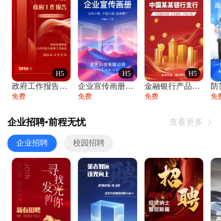
H5
H5
H5
政府工作报告政府年终工作总结
企业宣传画册公司简介产品介绍业务宣传手册
金融银行产品宣传手册企业宣传产品介绍
防
免费
免费
免费
免
企业招聘•前程无忧
查看更多

企业招聘
校园招聘