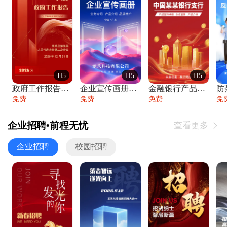
H5
H5
H5
政府工作报告政府年终工作总结
企业宣传画册公司简介产品介绍业务宣传手册
金融银行产品宣传手册企业宣传产品介绍
防
免费
免费
免费
免
企业招聘•前程无忧
查看更多

企业招聘
校园招聘