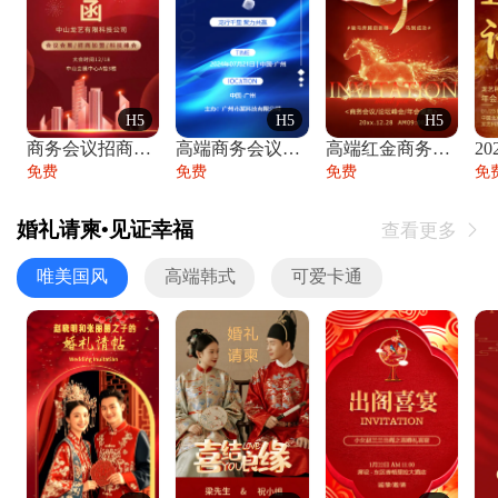
H5
H5
H5
商务会议招商展会科技峰会邀请函年会邀请
高端商务会议招商加盟展会峰会论坛邀请函
高端红金商务会议年会年终盛典答谢邀请函
免费
免费
免费
免
婚礼请柬•见证幸福
查看更多

唯美国风
高端韩式
可爱卡通