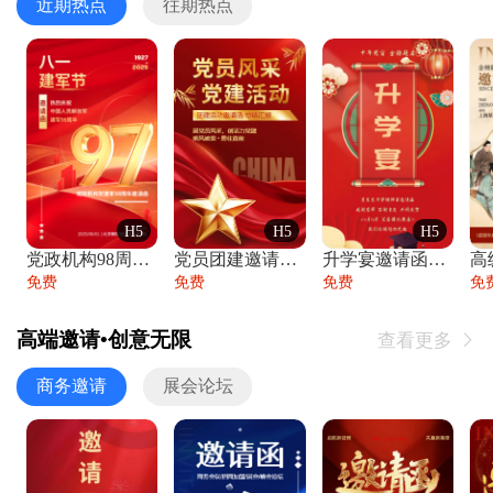
近期热点
往期热点
H5
H5
H5
党政机构98周年八一建军节庆祝晚会活动邀
党员团建邀请函党建活动风采党会工作汇报总
升学宴邀请函喜报金榜题名高端谢师宴邀请函
免费
免费
免费
免
高端邀请•创意无限
查看更多

商务邀请
展会论坛