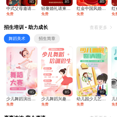
H5
H5
H5
中式父母邀请函婚礼结婚请柬请贴父母邀请方
轻奢婚礼请柬婚礼邀请函结婚照请帖
红金中国风婚礼请柬出阁喜宴嫁女请帖出阁宴
免费
免费
免费
免
招生培训 • 助力成长
查看更多

舞蹈美术
招生简章
H5
H5
H5
少儿舞蹈演出舞蹈比赛跳舞大赛文艺汇演活动
少儿舞蹈兴趣班艺术培训学校招生宣传
幼儿园少儿艺术展览绘画展摄影作品展美术展
免费
免费
免费
免