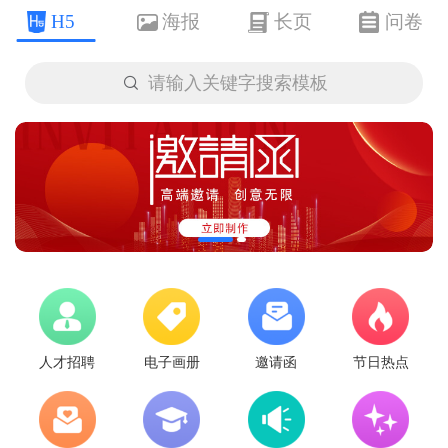
H5
海报
长页
问卷

请输入关键字搜索模板
人才招聘
电子画册
邀请函
节日热点