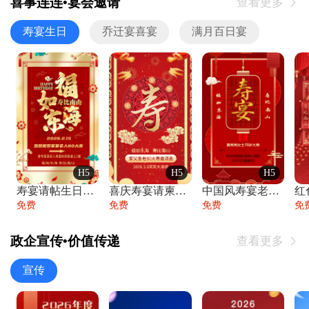
喜事连连•宴会邀请
查看更多

寿宴生日
乔迁宴喜宴
满月百日宴
H5
H5
H5
寿宴请帖生日宴邀请函老人寿星生日快乐祝寿
喜庆寿宴请柬老人生日宴会邀请函请柬过大寿
中国风寿宴老人生日宴会邀请函寿宴请帖请柬
免费
免费
免费
免
政企宣传•价值传递
查看更多

宣传