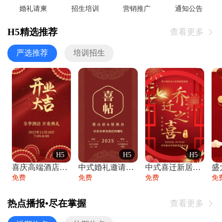
婚礼请柬
招生培训
营销推广
通知公告
H5精选推荐
查看更多

严选推荐
培训招生
H5
H5
H5
喜庆高端酒店开业大吉邀请函
中式婚礼邀请函中国风传统复古婚礼请柬请帖
中式喜迁新居乔迁之喜邀请函宴会请帖
免费
免费
免费
免
热点播报•尽在掌握
查看更多
