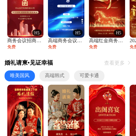
H5
H5
H5
商务会议招商展会科技峰会邀请函年会邀请
高端商务会议招商加盟展会峰会论坛邀请函
高端红金商务会议年会年终盛典答谢邀请函
免费
免费
免费
免
婚礼请柬•见证幸福
查看更多

唯美国风
高端韩式
可爱卡通