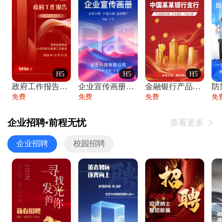
H5
H5
H5
政府工作报告政府年终工作总结
企业宣传画册公司简介产品介绍业务宣传手册
金融银行产品宣传手册企业宣传产品介绍
防
免费
免费
免费
免
企业招聘•前程无忧
查看更多

企业招聘
校园招聘