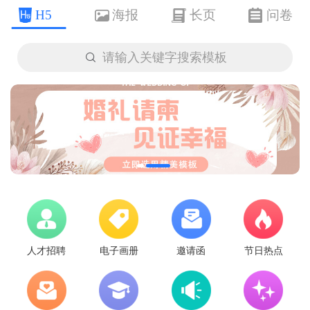
H5
海报
长页
问卷

请输入关键字搜索模板
人才招聘
电子画册
邀请函
节日热点