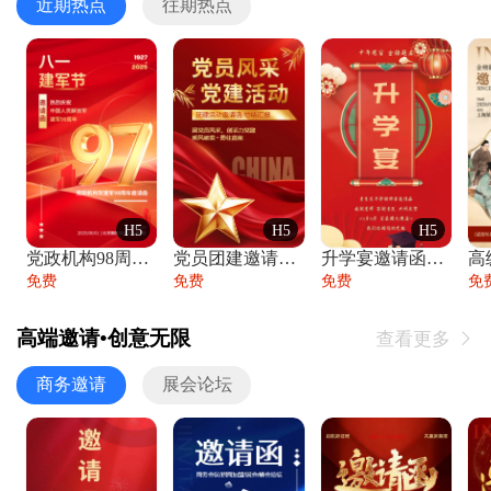
近期热点
往期热点
H5
H5
H5
党政机构98周年八一建军节庆祝晚会活动邀
党员团建邀请函党建活动风采党会工作汇报总
升学宴邀请函喜报金榜题名高端谢师宴邀请函
免费
免费
免费
免
高端邀请•创意无限
查看更多

商务邀请
展会论坛