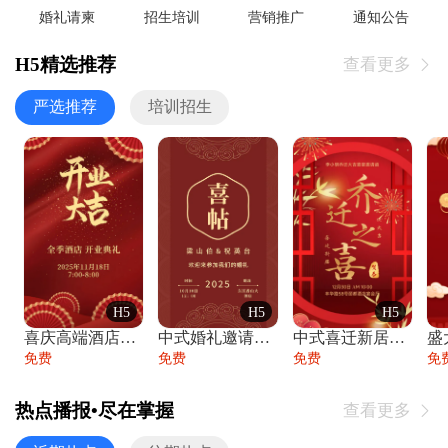
婚礼请柬
招生培训
营销推广
通知公告
H5精选推荐
查看更多

严选推荐
培训招生
H5
H5
H5
喜庆高端酒店开业大吉邀请函
中式婚礼邀请函中国风传统复古婚礼请柬请帖
中式喜迁新居乔迁之喜邀请函宴会请帖
免费
免费
免费
免
热点播报•尽在掌握
查看更多
