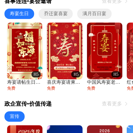
喜事连连•宴会邀请
查看更多

寿宴生日
乔迁宴喜宴
满月百日宴
H5
H5
H5
寿宴请帖生日宴邀请函老人寿星生日快乐祝寿
喜庆寿宴请柬老人生日宴会邀请函请柬过大寿
中国风寿宴老人生日宴会邀请函寿宴请帖请柬
免费
免费
免费
免
政企宣传•价值传递
查看更多

宣传