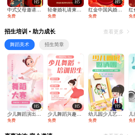
H5
H5
H5
中式父母邀请函婚礼结婚请柬请贴父母邀请方
轻奢婚礼请柬婚礼邀请函结婚照请帖
红金中国风婚礼请柬出阁喜宴嫁女请帖出阁宴
免费
免费
免费
免
招生培训 • 助力成长
查看更多

舞蹈美术
招生简章
H5
H5
H5
少儿舞蹈演出舞蹈比赛跳舞大赛文艺汇演活动
少儿舞蹈兴趣班艺术培训学校招生宣传
幼儿园少儿艺术展览绘画展摄影作品展美术展
免费
免费
免费
免