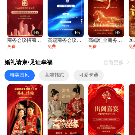
H5
H5
H5
商务会议招商展会科技峰会邀请函年会邀请
高端商务会议招商加盟展会峰会论坛邀请函
高端红金商务会议年会年终盛典答谢邀请函
免费
免费
免费
免
婚礼请柬•见证幸福
查看更多

唯美国风
高端韩式
可爱卡通