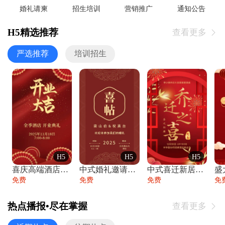
婚礼请柬
招生培训
营销推广
通知公告
H5精选推荐
查看更多

严选推荐
培训招生
H5
H5
H5
喜庆高端酒店开业大吉邀请函
中式婚礼邀请函中国风传统复古婚礼请柬请帖
中式喜迁新居乔迁之喜邀请函宴会请帖
免费
免费
免费
免
热点播报•尽在掌握
查看更多
