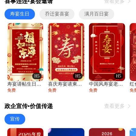
喜事连连•宴会邀请
查看更多

寿宴生日
乔迁宴喜宴
满月百日宴
H5
H5
H5
寿宴请帖生日宴邀请函老人寿星生日快乐祝寿
喜庆寿宴请柬老人生日宴会邀请函请柬过大寿
中国风寿宴老人生日宴会邀请函寿宴请帖请柬
免费
免费
免费
免
政企宣传•价值传递
查看更多

宣传