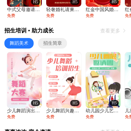
H5
H5
H5
中式父母邀请函婚礼结婚请柬请贴父母邀请方
轻奢婚礼请柬婚礼邀请函结婚照请帖
红金中国风婚礼请柬出阁喜宴嫁女请帖出阁宴
免费
免费
免费
免
招生培训 • 助力成长
查看更多

舞蹈美术
招生简章
H5
H5
H5
少儿舞蹈演出舞蹈比赛跳舞大赛文艺汇演活动
少儿舞蹈兴趣班艺术培训学校招生宣传
幼儿园少儿艺术展览绘画展摄影作品展美术展
免费
免费
免费
免