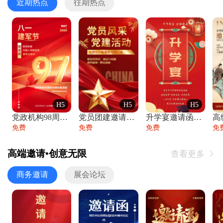
近期热点
往期热点
H5
H5
H5
党政机构98周年八一建军节庆祝晚会活动邀
党员团建邀请函党建活动风采党会工作汇报总
升学宴邀请函喜报金榜题名高端谢师宴邀请函
免费
免费
免费
免
高端邀请•创意无限
查看更多

商务邀请
展会论坛