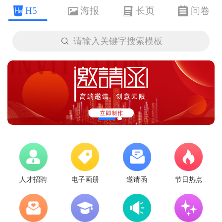
H5
海报
长页
问卷

请输入关键字搜索模板
人才招聘
电子画册
邀请函
节日热点