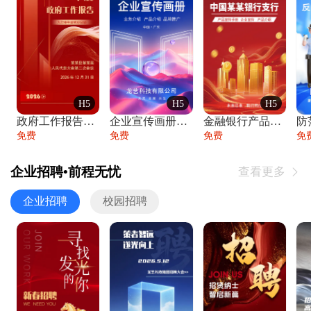
H5
H5
H5
政府工作报告政府年终工作总结
企业宣传画册公司简介产品介绍业务宣传手册
金融银行产品宣传手册企业宣传产品介绍
防
免费
免费
免费
免
企业招聘•前程无忧
查看更多

企业招聘
校园招聘